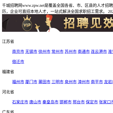
千城招聘网www.zpw.net是覆盖全国各省、市、区县的人
历，企业可直招本地人才，一站式解决全国求职招工需求。 2026
江苏省
南京市
无锡市
徐州市
常州市
苏州市
南通市
连云港市
淮
宿迁市
福建省
福州市
厦门市
莆田市
三明市
泉州市
漳州市
南平市
龙岩
河北省
石家庄市
唐山市
秦皇岛市
邯郸市
邢台市
保定市
张家口
广东省