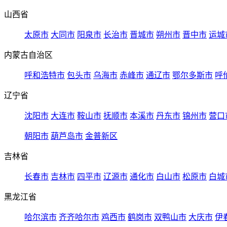
山西省
太原市
大同市
阳泉市
长治市
晋城市
朔州市
晋中市
运城
内蒙古自治区
呼和浩特市
包头市
乌海市
赤峰市
通辽市
鄂尔多斯市
呼
辽宁省
沈阳市
大连市
鞍山市
抚顺市
本溪市
丹东市
锦州市
营口
朝阳市
葫芦岛市
金普新区
吉林省
长春市
吉林市
四平市
辽源市
通化市
白山市
松原市
白城
黑龙江省
哈尔滨市
齐齐哈尔市
鸡西市
鹤岗市
双鸭山市
大庆市
伊