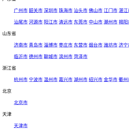
广州市
韶关市
深圳市
珠海市
汕头市
佛山市
江门市
湛江
汕尾市
河源市
阳江市
清远市
东莞市
中山市
潮州市
揭阳
山东省
济南市
青岛市
淄博市
枣庄市
东营市
烟台市
潍坊市
济宁
临沂市
德州市
聊城市
滨州市
菏泽市
浙江省
杭州市
宁波市
温州市
嘉兴市
湖州市
绍兴市
金华市
衢州
北京
北京市
天津
天津市