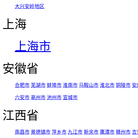
大兴安岭地区
上海
上海市
安徽省
合肥市
芜湖市
蚌埠市
淮南市
马鞍山市
淮北市
铜陵市
安
六安市
亳州市
池州市
宣城市
江西省
南昌市
景德镇市
萍乡市
九江市
新余市
鹰潭市
赣州市
吉