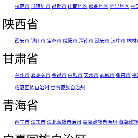
拉萨市
日喀则市
昌都市
山南地区
那曲地区
阿里地区
林
陕西省
西安市
铜川市
宝鸡市
咸阳市
渭南市
延安市
汉中市
榆林
甘肃省
兰州市
嘉峪关市
金昌市
白银市
天水市
武威市
张掖市
平
临夏回族自治州
甘南藏族自治州
青海省
西宁市
海东市
海北藏族自治州
黄南藏族自治州
海南藏族