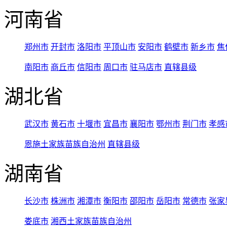
河南省
郑州市
开封市
洛阳市
平顶山市
安阳市
鹤壁市
新乡市
焦
南阳市
商丘市
信阳市
周口市
驻马店市
直辖县级
湖北省
武汉市
黄石市
十堰市
宜昌市
襄阳市
鄂州市
荆门市
孝感
恩施土家族苗族自治州
直辖县级
湖南省
长沙市
株洲市
湘潭市
衡阳市
邵阳市
岳阳市
常德市
张家
娄底市
湘西土家族苗族自治州