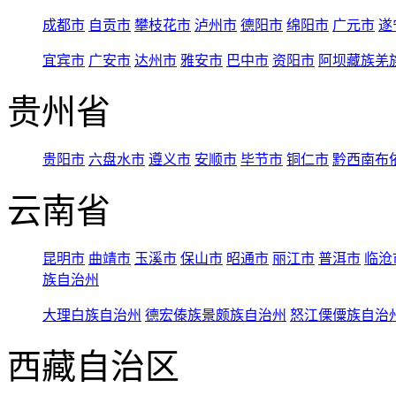
成都市
自贡市
攀枝花市
泸州市
德阳市
绵阳市
广元市
遂
宜宾市
广安市
达州市
雅安市
巴中市
资阳市
阿坝藏族羌
贵州省
贵阳市
六盘水市
遵义市
安顺市
毕节市
铜仁市
黔西南布
云南省
昆明市
曲靖市
玉溪市
保山市
昭通市
丽江市
普洱市
临沧
族自治州
大理白族自治州
德宏傣族景颇族自治州
怒江傈僳族自治
西藏自治区