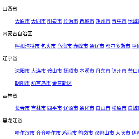
山西省
太原市
大同市
阳泉市
长治市
晋城市
朔州市
晋中市
运城
内蒙古自治区
呼和浩特市
包头市
乌海市
赤峰市
通辽市
鄂尔多斯市
呼
辽宁省
沈阳市
大连市
鞍山市
抚顺市
本溪市
丹东市
锦州市
营口
朝阳市
葫芦岛市
金普新区
吉林省
长春市
吉林市
四平市
辽源市
通化市
白山市
松原市
白城
黑龙江省
哈尔滨市
齐齐哈尔市
鸡西市
鹤岗市
双鸭山市
大庆市
伊