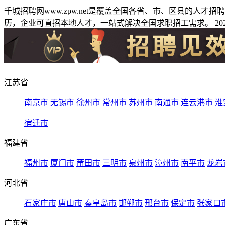
千城招聘网www.zpw.net是覆盖全国各省、市、区县的人
历，企业可直招本地人才，一站式解决全国求职招工需求。 2026
江苏省
南京市
无锡市
徐州市
常州市
苏州市
南通市
连云港市
淮
宿迁市
福建省
福州市
厦门市
莆田市
三明市
泉州市
漳州市
南平市
龙岩
河北省
石家庄市
唐山市
秦皇岛市
邯郸市
邢台市
保定市
张家口
广东省