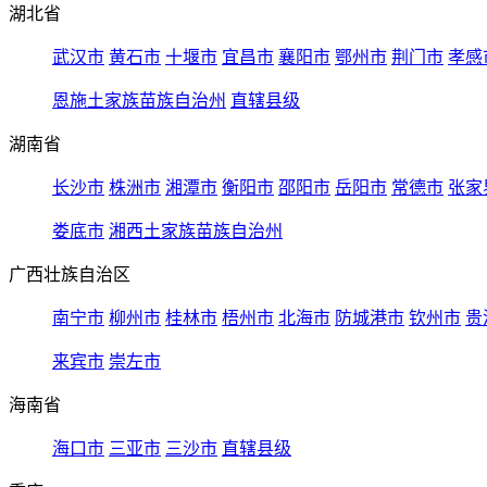
湖北省
武汉市
黄石市
十堰市
宜昌市
襄阳市
鄂州市
荆门市
孝感
恩施土家族苗族自治州
直辖县级
湖南省
长沙市
株洲市
湘潭市
衡阳市
邵阳市
岳阳市
常德市
张家
娄底市
湘西土家族苗族自治州
广西壮族自治区
南宁市
柳州市
桂林市
梧州市
北海市
防城港市
钦州市
贵
来宾市
崇左市
海南省
海口市
三亚市
三沙市
直辖县级