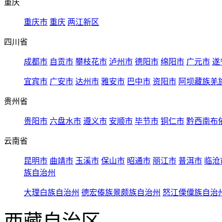
重庆
重庆市
重庆
两江新区
四川省
成都市
自贡市
攀枝花市
泸州市
德阳市
绵阳市
广元市
遂
宜宾市
广安市
达州市
雅安市
巴中市
资阳市
阿坝藏族羌
贵州省
贵阳市
六盘水市
遵义市
安顺市
毕节市
铜仁市
黔西南布
云南省
昆明市
曲靖市
玉溪市
保山市
昭通市
丽江市
普洱市
临沧
族自治州
大理白族自治州
德宏傣族景颇族自治州
怒江傈僳族自治
西藏自治区