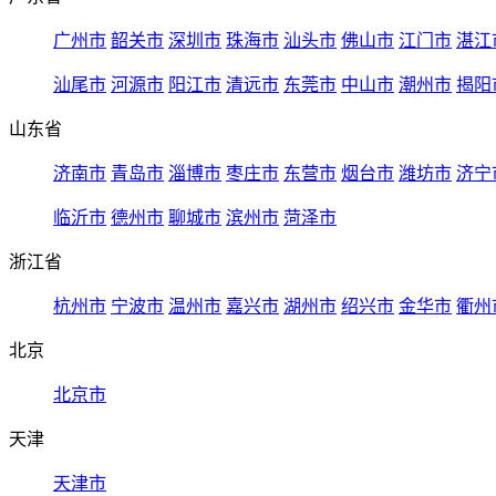
广州市
韶关市
深圳市
珠海市
汕头市
佛山市
江门市
湛江
汕尾市
河源市
阳江市
清远市
东莞市
中山市
潮州市
揭阳
山东省
济南市
青岛市
淄博市
枣庄市
东营市
烟台市
潍坊市
济宁
临沂市
德州市
聊城市
滨州市
菏泽市
浙江省
杭州市
宁波市
温州市
嘉兴市
湖州市
绍兴市
金华市
衢州
北京
北京市
天津
天津市