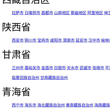
拉萨市
日喀则市
昌都市
山南地区
那曲地区
阿里地区
林
陕西省
西安市
铜川市
宝鸡市
咸阳市
渭南市
延安市
汉中市
榆林
甘肃省
兰州市
嘉峪关市
金昌市
白银市
天水市
武威市
张掖市
平
临夏回族自治州
甘南藏族自治州
青海省
西宁市
海东市
海北藏族自治州
黄南藏族自治州
海南藏族