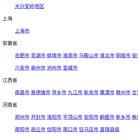
大兴安岭地区
上海
上海市
安徽省
合肥市
芜湖市
蚌埠市
淮南市
马鞍山市
淮北市
铜陵市
安
六安市
亳州市
池州市
宣城市
江西省
南昌市
景德镇市
萍乡市
九江市
新余市
鹰潭市
赣州市
吉
河南省
郑州市
开封市
洛阳市
平顶山市
安阳市
鹤壁市
新乡市
焦
南阳市
商丘市
信阳市
周口市
驻马店市
直辖县级